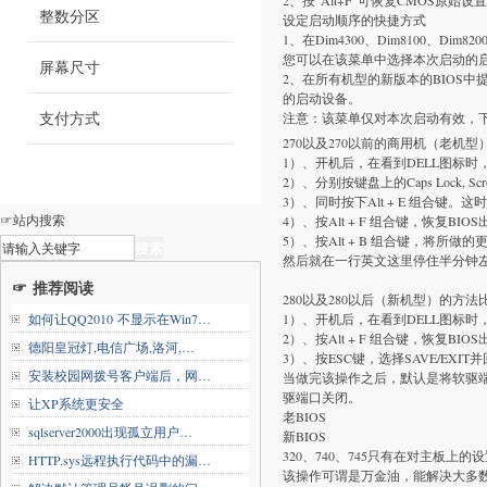
2、按“Alt+F”可恢复CMOS原
整数分区
设定启动顺序的快捷方式
1、在Dim4300、Dim8100、Dim
您可以在该菜单中选择本次启动的
屏幕尺寸
2、在所有机型的新版本的BIOS
的启动设备。
支付方式
注意：该菜单仅对本次启动有效，下
270以及270以前的商用机（老机型
1）、开机后，在看到DELL图标时，
2）、分别按键盘上的Caps Lock, S
3）、同时按下Alt + E 组合键
☞站内搜索
4）、按Alt + F 组合键，恢复B
5）、按Alt + B 组合键，将所
然后就在一行英文这里停住半分钟
☞ 推荐阅读
280以及280以后（新机型）的方法
如何让QQ2010 不显示在Win7…
1）、开机后，在看到DELL图标时，
2）、按Alt + F 组合键，恢复BIO
德阳皇冠灯,电信广场,洛河,…
3）、按ESC键，选择SAVE/EXI
安装校园网拨号客户端后，网…
当做完该操作之后，默认是将软驱端
驱端口关闭。
让XP系统更安全
老BIOS
sqlserver2000出现孤立用户…
新BIOS
320、740、745只有在对主板上的
HTTP.sys远程执行代码中的漏…
该操作可谓是万金油，能解决大多数