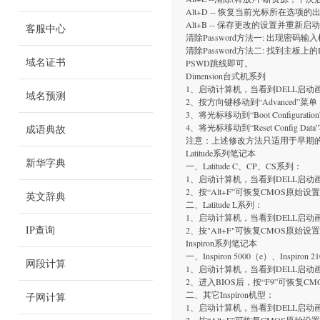
Alt+D -- 恢复当前光标所在选项
Alt+B -- 保存更改的设置并重新启
客服中心
清除Password方法一: 出现密码输
清除Password方法二: 找到
域名证书
PSWD跳线即可。
Dimension台式机系列
1、启动计算机，当看到DELL启动画面
域名预测
2、按方向键移动到“Advanced”菜单
3、将光标移动到“Boot Configura
4、将光标移动到“Reset Config D
成语典故
注意：上述修改方法只适用于早期的Dim
Latitude系列笔记本
新华字典
一、Latitude C、CP、CS系列：
1、启动计算机，当看到DELL启动画
2、按“Alt+F”可恢复CMOS原
英文辞典
二、Latitude L系列：
1、启动计算机，当看到DELL启动画
IP查询
2、按"Alt+F"可恢复CMOS原
Inspiron系列笔记本
一、Inspiron 5000（e）、Inspiron 21
网段计算
1、启动计算机，当看到DELL启动画
2、进入BIOS后，按“F9”可恢复C
二、其它Inspiron机型：
子网计算
1、启动计算机，当看到DELL启动画