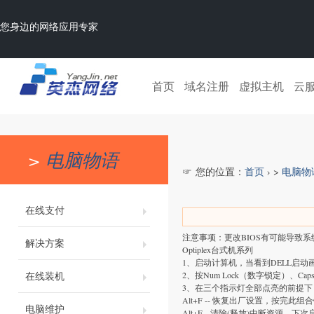
您身边的网络应用专家
首页
域名注册
虚拟主机
云
>
电脑物语
☞ 您的位置：
首页
› >
电脑物
在线支付
注意事项：更改BIOS有可能导致
解决方案
Optiplex台式机系列
1、启动计算机，当看到DELL启动画
在线装机
2、按Num Lock（数字锁定）、C
3、在三个指示灯全部点亮的前提下
Alt+F -- 恢复出厂设置，按完
电脑维护
Alt+E --清除(释放)中断资源